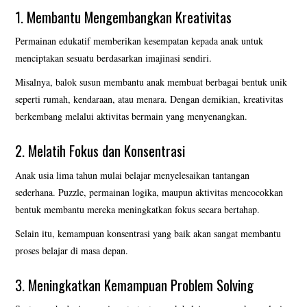
1. Membantu Mengembangkan Kreativitas
Permainan edukatif memberikan kesempatan kepada anak untuk
menciptakan sesuatu berdasarkan imajinasi sendiri.
Misalnya, balok susun membantu anak membuat berbagai bentuk unik
seperti rumah, kendaraan, atau menara. Dengan demikian, kreativitas
berkembang melalui aktivitas bermain yang menyenangkan.
2. Melatih Fokus dan Konsentrasi
Anak usia lima tahun mulai belajar menyelesaikan tantangan
sederhana. Puzzle, permainan logika, maupun aktivitas mencocokkan
bentuk membantu mereka meningkatkan fokus secara bertahap.
Selain itu, kemampuan konsentrasi yang baik akan sangat membantu
proses belajar di masa depan.
3. Meningkatkan Kemampuan Problem Solving