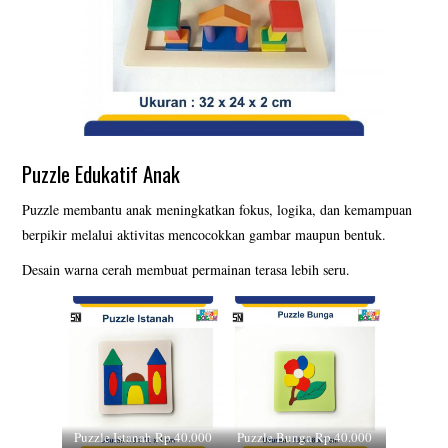
Puzzle Edukatif Anak
Puzzle membantu anak meningkatkan fokus, logika, dan kemampuan
berpikir melalui aktivitas mencocokkan gambar maupun bentuk.
Desain warna cerah membuat permainan terasa lebih seru.
Puzzle Istanah Rp.40.000
Puzzle Bunga Rp.40.000