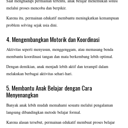
Saat menghadapi permainan tertentu, anak belajar menemukan solusi
melalui proses mencoba dan berpikir.
Karena itu, permainan edukatif membantu meningkatkan kemampuan
problem solving sejak usia dini.
4. Mengembangkan Motorik dan Koordinasi
Aktivitas seperti menyusun, menggenggam, atau memasang benda
membantu koordinasi tangan dan mata berkembang lebih optimal.
Dengan demikian, anak menjadi lebih aktif dan terampil dalam
melakukan berbagai aktivitas sehari-hari.
5. Membantu Anak Belajar dengan Cara
Menyenangkan
Banyak anak lebih mudah memahami sesuatu melalui pengalaman
langsung dibandingkan metode belajar formal.
Karena alasan tersebut, permainan edukatif membuat proses belajar