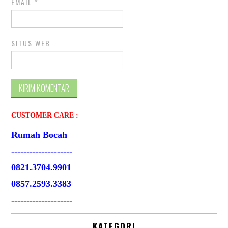
EMAIL
*
SITUS WEB
CUSTOMER CARE :
Rumah Bocah
--------------------
0821.3704.9901
0857.2593.3383
--------------------
KATEGORI