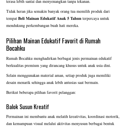
terasa lebih santai dan menyenangkan tanpa tekanan.
Tidak heran jika semakin banyak orang tua memilih produk dari
Beli Mainan Edukatif Anak 5 Tahun
tempat
terpercaya untuk
mendukung perkembangan buah hati mereka.
Pilihan Mainan Edukatif Favorit di Rumah
Bocahku
Rumah Bocahku menghadirkan berbagai jenis permainan edukatif
berkualitas premium yang dirancang khusus untuk anak usia dini.
Selain menggunakan material aman, setiap produk juga memiliki
desain menarik sehingga anak lebih antusias saat bermain.
Berikut beberapa pilihan favorit pelanggan:
Balok Susun Kreatif
Permainan ini membantu anak melatih kreativitas, koordinasi motorik,
dan kemampuan visual melalui aktivitas menyusun berbagai bentuk