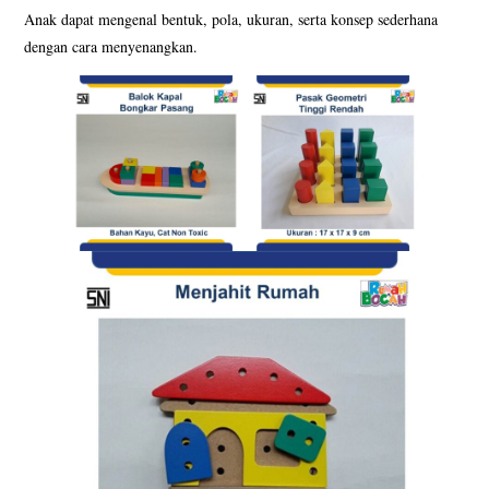
Anak dapat mengenal bentuk, pola, ukuran, serta konsep sederhana
dengan cara menyenangkan.