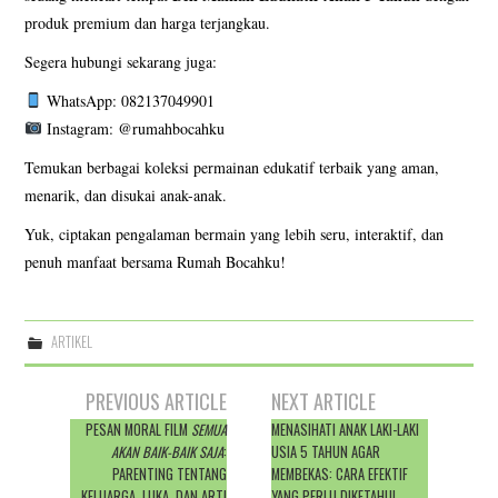
produk premium dan harga terjangkau.
Segera hubungi sekarang juga:
WhatsApp: 082137049901
Instagram: @rumahbocahku
Temukan berbagai koleksi permainan edukatif terbaik yang aman,
menarik, dan disukai anak-anak.
Yuk, ciptakan pengalaman bermain yang lebih seru, interaktif, dan
penuh manfaat bersama Rumah Bocahku!
ARTIKEL
Post
PREVIOUS ARTICLE
NEXT ARTICLE
navigation
PESAN MORAL FILM
SEMUA
MENASIHATI ANAK LAKI-LAKI
AKAN BAIK-BAIK SAJA
:
USIA 5 TAHUN AGAR
PARENTING TENTANG
MEMBEKAS: CARA EFEKTIF
KELUARGA, LUKA, DAN ARTI
YANG PERLU DIKETAHUI