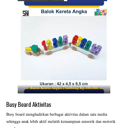
Balok Kereta Angka 2 Gerbong Rp.100.000
Busy Board Aktivitas
Busy board menghadirkan berbagai aktivitas dalam satu media
sehingga anak lebih aktif melatih kemampuan sensorik dan motorik