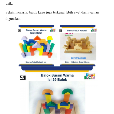
unik.
Selain menarik, balok kayu juga terkenal lebih awet dan nyaman
digunakan.