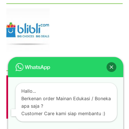
BELANJA LEWAT BUKALAPAK
Hallo...
Berkenan order Mainan Edukasi / Boneka
apa saja ?
Customer Care kami siap membantu :)