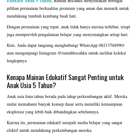
Edukatif Anak 5 Tahun
, Rumah Bocahku menyediakan berbagai
BESAR
pilihan permainan berkualitas premium yang aman dan menarik untuk
mendukung tumbuh kembang buah hati.
KATALOG BONEKA UKIRAN
Dengan permainan yang tepat, anak tidak hanya merasa terhibur, tetapi
NAMA UCAPAN
juga memperoleh pengalaman belajar yang menyenangkan setiap hari.
Kini, Anda dapat langsung menghubungi WhatsApp 082137049901
VIDEO BONEKA JUMBO
atau mengunjungi Instagram @rumahbocahku untuk melihat koleksi
lengkapnya.
Kenapa Mainan Edukatif Sangat Penting untuk
Anak Usia 5 Tahun?
Anak usia lima tahun berada pada tahap perkembangan aktif. Mereka
mulai memahami banyak konsep dasar serta memiliki kemampuan
eksplorasi yang lebih baik dibandingkan sebelumnya.
Karena itu, permainan edukatif menjadi media belajar yang sangat
efektif untuk mendukung perkembangan mereka.