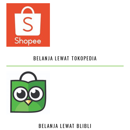
BELANJA LEWAT TOKOPEDIA
BELANJA LEWAT BLIBLI