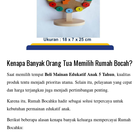
Kenapa Banyak Orang Tua Memilih Rumah Bocah?
Beli Mainan Edukatif Anak 5 Tahun
Saat memilih tempat
, kualitas
produk tentu menjadi prioritas utama. Selain itu, pelayanan yang cepat
dan harga terjangkau juga menjadi pertimbangan penting.
Karena itu, Rumah Bocahku hadir sebagai solusi terpercaya untuk
kebutuhan permainan edukatif anak.
Berikut beberapa alasan kenapa banyak keluarga mempercayai Rumah
Bocahku: