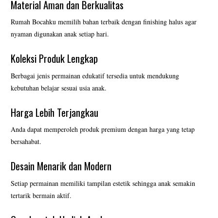
Material Aman dan Berkualitas
Rumah Bocahku memilih bahan terbaik dengan finishing halus agar
nyaman digunakan anak setiap hari.
Koleksi Produk Lengkap
Berbagai jenis permainan edukatif tersedia untuk mendukung
kebutuhan belajar sesuai usia anak.
Harga Lebih Terjangkau
Anda dapat memperoleh produk premium dengan harga yang tetap
bersahabat.
Desain Menarik dan Modern
Setiap permainan memiliki tampilan estetik sehingga anak semakin
tertarik bermain aktif.