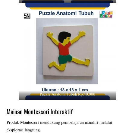
Puzzle Anatomi Tubuh Rp.40.000
Mainan Montessori Interaktif
Produk Montessori mendukung pembelajaran mandiri melalui
eksplorasi langsung.