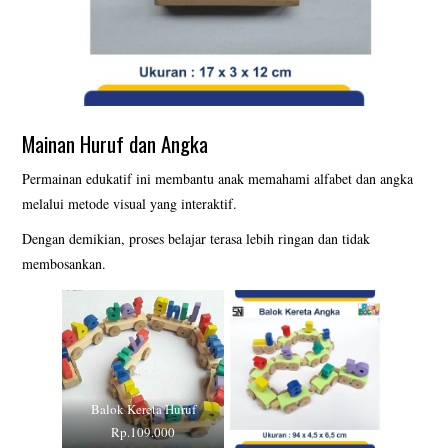
Mainan Huruf dan Angka
Permainan edukatif ini membantu anak memahami alfabet dan angka
melalui metode visual yang interaktif.
Dengan demikian, proses belajar terasa lebih ringan dan tidak
membosankan.
Balok Kereta Huruf
Rp.109.000