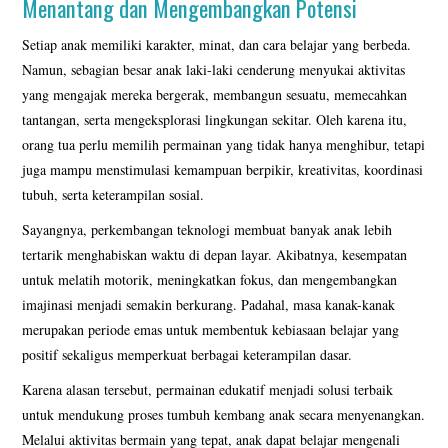
Menantang dan Mengembangkan Potensi
KATALOG PUZZLE
Setiap anak memiliki karakter, minat, dan cara belajar yang berbeda.
Namun, sebagian besar anak laki-laki cenderung menyukai aktivitas
yang mengajak mereka bergerak, membangun sesuatu, memecahkan
SYARAT DAN KETENTUAN
tantangan, serta mengeksplorasi lingkungan sekitar. Oleh karena itu,
orang tua perlu memilih permainan yang tidak hanya menghibur, tetapi
TESTIMONI
juga mampu menstimulasi kemampuan berpikir, kreativitas, koordinasi
tubuh, serta keterampilan sosial.
BORONG PRODUK KAMI
Sayangnya, perkembangan teknologi membuat banyak anak lebih
LEWAT MARKET PLACE
tertarik menghabiskan waktu di depan layar. Akibatnya, kesempatan
untuk melatih motorik, meningkatkan fokus, dan mengembangkan
VIDEO MAINAN EDUKASI
imajinasi menjadi semakin berkurang. Padahal, masa kanak-kanak
merupakan periode emas untuk membentuk kebiasaan belajar yang
GALERI PENGIRIMAN
positif sekaligus memperkuat berbagai keterampilan dasar.
Karena alasan tersebut, permainan edukatif menjadi solusi terbaik
KATALOG BONEKA JUMBO
untuk mendukung proses tumbuh kembang anak secara menyenangkan.
Melalui aktivitas bermain yang tepat, anak dapat belajar mengenali