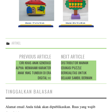
ARTIKEL
Post
PREVIOUS ARTICLE
NEXT ARTICLE
navigation
CIRI KHAS ANAK GENERASI
DISTRIBUTOR MAINAN
ALPHA: MEMAHAMI KARAKTER
EDUKASI PUZZLE
ANAK YANG TUMBUH DI ERA
BERKUALITAS UNTUK
DIGITAL ￼
BELAJAR SAMBIL BERMAIN
TINGGALKAN BALASAN
Alamat email Anda tidak akan dipublikasikan.
Ruas yang wajib