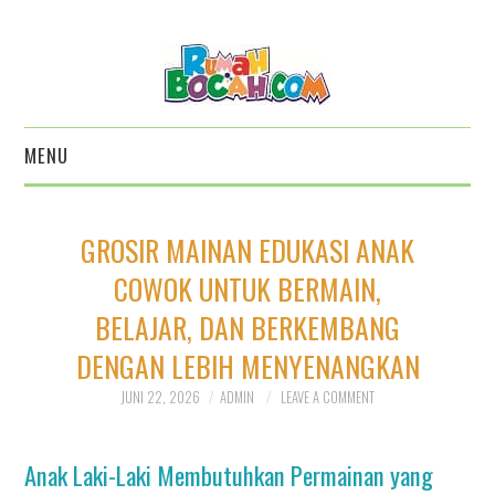
MENU
HOME
GROSIR MAINAN EDUKASI ANAK
KATALOG BOARD GAME 5
COWOK UNTUK BERMAIN,
BELAJAR, DAN BERKEMBANG
PILAR
DENGAN LEBIH MENYENANGKAN
KATALOG ALAT
JUNI 22, 2026
ADMIN
LEAVE A COMMENT
PERMAINAN EDUKATIF
Anak Laki-Laki Membutuhkan Permainan yang
KATALOG BALOK EDUKATIF