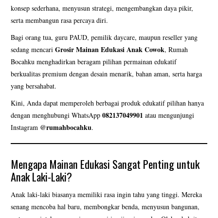
BESAR
konsep sederhana, menyusun strategi, mengembangkan daya pikir,
serta membangun rasa percaya diri.
KATALOG BONEKA UKIRAN
Bagi orang tua, guru PAUD, pemilik daycare, maupun reseller yang
Grosir Mainan Edukasi Anak Cowok
sedang mencari
, Rumah
NAMA UCAPAN
Bocahku menghadirkan beragam pilihan permainan edukatif
berkualitas premium dengan desain menarik, bahan aman, serta harga
VIDEO BONEKA JUMBO
yang bersahabat.
Kini, Anda dapat memperoleh berbagai produk edukatif pilihan hanya
082137049901
dengan menghubungi WhatsApp
atau mengunjungi
@rumahbocahku
Instagram
.
Mengapa Mainan Edukasi Sangat Penting untuk
Anak Laki-Laki?
Anak laki-laki biasanya memiliki rasa ingin tahu yang tinggi. Mereka
senang mencoba hal baru, membongkar benda, menyusun bangunan,