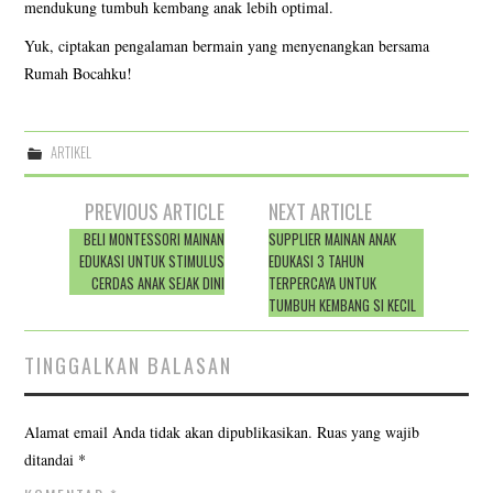
mendukung tumbuh kembang anak lebih optimal.
Yuk, ciptakan pengalaman bermain yang menyenangkan bersama
Rumah Bocahku!
ARTIKEL
Post
PREVIOUS ARTICLE
NEXT ARTICLE
navigation
BELI MONTESSORI MAINAN
SUPPLIER MAINAN ANAK
EDUKASI UNTUK STIMULUS
EDUKASI 3 TAHUN
CERDAS ANAK SEJAK DINI
TERPERCAYA UNTUK
TUMBUH KEMBANG SI KECIL
TINGGALKAN BALASAN
Alamat email Anda tidak akan dipublikasikan.
Ruas yang wajib
ditandai
*