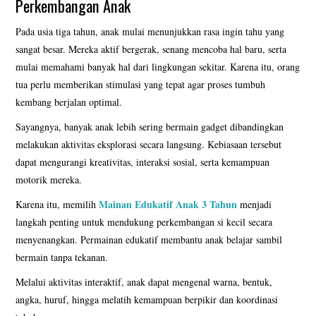
Perkembangan Anak
KATALOG PUZZLE
Pada usia tiga tahun, anak mulai menunjukkan rasa ingin tahu yang
sangat besar. Mereka aktif bergerak, senang mencoba hal baru, serta
mulai memahami banyak hal dari lingkungan sekitar. Karena itu, orang
SYARAT DAN KETENTUAN
tua perlu memberikan stimulasi yang tepat agar proses tumbuh
kembang berjalan optimal.
TESTIMONI
Sayangnya, banyak anak lebih sering bermain gadget dibandingkan
BORONG PRODUK KAMI
melakukan aktivitas eksplorasi secara langsung. Kebiasaan tersebut
dapat mengurangi kreativitas, interaksi sosial, serta kemampuan
LEWAT MARKET PLACE
motorik mereka.
Mainan Edukatif Anak 3 Tahun
Karena itu, memilih
menjadi
VIDEO MAINAN EDUKASI
langkah penting untuk mendukung perkembangan si kecil secara
menyenangkan. Permainan edukatif membantu anak belajar sambil
GALERI PENGIRIMAN
bermain tanpa tekanan.
Melalui aktivitas interaktif, anak dapat mengenal warna, bentuk,
KATALOG BONEKA JUMBO
angka, huruf, hingga melatih kemampuan berpikir dan koordinasi