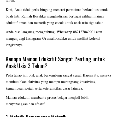
tubuh.
BESAR
Kini, Anda tidak perlu bingung mencari permainan berkualitas untuk
KATALOG BONEKA UKIRAN
buah hati. Rumah Bocahku menghadirkan berbagai pilihan mainan
edukatif aman dan menarik yang cocok untuk anak usia tiga tahun.
NAMA UCAPAN
Anda bisa langsung menghubungi WhatsApp 082137049901 atau
mengunjungi Instagram @rumahbocahku untuk melihat koleksi
VIDEO BONEKA JUMBO
lengkapnya.
Kenapa Mainan Edukatif Sangat Penting untuk
Anak Usia 3 Tahun?
Pada tahap ini, otak anak berkembang sangat cepat. Karena itu, mereka
membutuhkan aktivitas yang mampu merangsang kreativitas,
kemampuan sosial, serta keterampilan dasar lainnya.
Mainan edukatif membantu proses belajar menjadi lebih
menyenangkan dan efektif.
1. Melatih Kemampuan Motorik