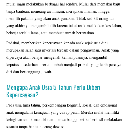
mulai ingin melakukan berbagai hal sendiri. Mulai dari memakai baju
tanpa bantuan, menuang air minum, merapikan mainan, hingga
KATALOG PUZZLE
memilih pakaian yang akan anak gunakan. Tidak sedikit orang tua
yang akhirnya mengambil alih karena takut anak melakukan kesalahan,
SYARAT DAN KETENTUAN
bekerja terlalu lama, atau membuat rumah berantakan.
TESTIMONI
Padahal, memberikan kepercayaan kepada anak sejak usia dini
merupakan salah satu investasi terbaik dalam pengasuhan. Anak yang
BORONG PRODUK KAMI
dipercaya akan belajar mengenali kemampuannya, mengambil
keputusan sederhana, serta tumbuh menjadi pribadi yang lebih percaya
LEWAT MARKET PLACE
diri dan bertanggung jawab.
Mengapa Anak Usia 5 Tahun Perlu Diberi
VIDEO MAINAN EDUKASI
Kepercayaan?
GALERI PENGIRIMAN
Pada usia lima tahun, perkembangan kognitif, sosial, dan emosional
anak mengalami kemajuan yang cukup pesat. Mereka mulai memiliki
KATALOG BONEKA JUMBO
keinginan untuk mandiri dan merasa bangga ketika berhasil melakukan
sesuatu tanpa bantuan orang dewasa.