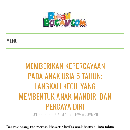
MENU
HOME
MEMBERIKAN KEPERCAYAAN
KATALOG BOARD GAME 5
PADA ANAK USIA 5 TAHUN:
LANGKAH KECIL YANG
PILAR
MEMBENTUK ANAK MANDIRI DAN
KATALOG ALAT
PERCAYA DIRI
PERMAINAN EDUKATIF
JUNI 22, 2026
ADMIN
LEAVE A COMMENT
Banyak orang tua merasa khawatir ketika anak berusia lima tahun
KATALOG BALOK EDUKATIF