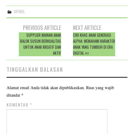
ARTIKEL
Post
PREVIOUS ARTICLE
NEXT ARTICLE
navigation
SUPPLIER MAINAN ANAK
CIRI KHAS ANAK GENERASI
BALOK SUSUN BERKUALITAS
ALPHA: MEMAHAMI KARAKTER
UNTUK ANAK KREATIF DAN
ANAK YANG TUMBUH DI ERA
AKTIF
DIGITAL ￼
TINGGALKAN BALASAN
Alamat email Anda tidak akan dipublikasikan.
Ruas yang wajib
ditandai
*
KOMENTAR
*